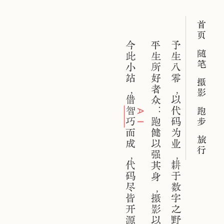
首页
今此小站，借
平生所好者众：跑健以强其身，摄影以悦其心，摇滚以畅其怀。
予生八零，以代码为业，耕于数字之野。
随笔
摄影
智
跑步
A
巧
I
而成，代码尽皆开源，愿与同好共之。
旅行